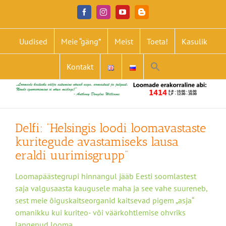
Skip
Facebook
Instagram
YouTube
Blogger
to
content
Uudised
Meie “gäng”
Meist
Toeta!
Kasulik
Search
Kontakt
for:
Search Button
Delfi: “Helsingis loodi loomavastaste
kuritegude avastamiseks lausa
eraldi uurimisgrupp”
Loomapäästegrupi hinnangul jääb Eesti soomlastest
saja valgusaasta kaugusele maha ja see vahe suureneb,
sest meie õiguskaitseorganid kaitsevad pigem „asja“
omanikku kui kuriteo- või väärkohtlemise ohvriks
langenud looma.