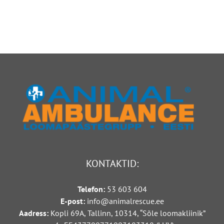
koer
all
võitleb
koerakutsikat,
kliinikus
loom
elu
paiskus
eest
vastu
autot
KONTAKTID:
Telefon:
53 603 604
E-post:
info@animalrescue.ee
A
adress:
Kopli 69A, Tallinn, 10314, “Sõle loomakliinik”