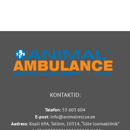
koer
all
võitleb
koerakutsikat,
kliinikus
loom
elu
paiskus
eest
vastu
autot
KONTAKTID:
Telefon:
53 603 604
E-post:
info@animalrescue.ee
A
adress:
Kopli 69A, Tallinn, 10314, “Sõle loomakliinik”