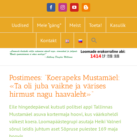
Skip
Facebook
Instagram
YouTube
Blogger
to
content
Uudised
Meie “gäng”
Meist
Toeta!
Kasulik
Search
Kontakt
for:
Search Button
Postimees: “Koerapeks Mustamäel:
«Ta oli juba vaikne ja värises
hirmust nagu haavaleht»”
Eile hingedepäeval kutsuti politsei appi Tallinnas
Mustamäel asuva kortermaja hoovi, kus väärkoheldi
väikest koera. Loomapäästegrupi asutaja Heiki Valneri
sõnul leidis juhtum aset Sõpruse puiestee 169 maja
hoovis.