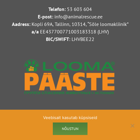
Telefon:
53 603 604
E-post:
info@animalrescue.ee
A
adress:
Kopli 69A, Tallinn, 10314, “Sõle loomakliinik”
a/a
EE437700771003183318 (LHV)
BIC/SWIFT
: LHVBEE22
Veebisait kasutab küpsiseid
NÕUSTUN
Facebook
Instagram
YouTube
Blogger