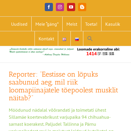
Skip
Facebook
Instagram
YouTube
Blogger
to
content
Uudised
Meie “gäng”
Meist
Toeta!
Kasulik
Search
Kontakt
for:
Search Button
Reporter: “Eestisse on lõpuks
saabunud aeg, mil riik
loomapiinajatele tõepoolest musklit
näitab?”
Möödunud nädalal võõrandati ja toimetati ühest
Sillamäe koertevabrikust varjupaika 94 chihuahua-
sarnast koerakest. Paljudel Tallinna ja Pärnu