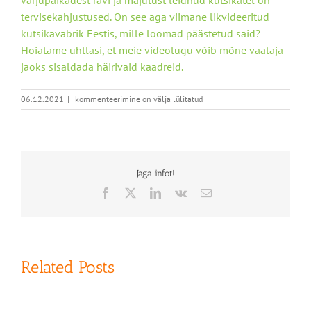
varjupaikadest ravi ja majutust leidnud kutsikatel on
tervisekahjustused. On see aga viimane likvideeritud
kutsikavabrik Eestis, mille loomad päästetud said?
Hoiatame ühtlasi, et meie videolugu võib mõne vaataja
jaoks sisaldada häirivaid kaadreid.
Reporter:
06.12.2021
|
kommenteerimine on välja lülitatud
“Eestisse
on
lõpuks
saabunud
aeg,
Jaga infot!
mil
riik
Facebook
X
LinkedIn
Vk
Email
loomapiinajatele
tõepoolest
musklit
näitab?”
Related Posts
Postimees:
ŠOKEERIV
Postimees:
VIDEO
Traagiline